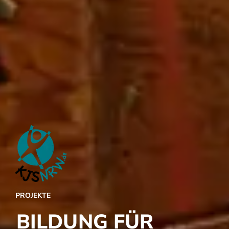
Ferien mit Motto
Projekte
WIR Gewinnt – Soziales Lernen
PFIFFIX – Gesundheitsförderung
Fußball WM 2026
MOPI – Motopädie und
Psychomotorik
mal-bewegen-Zeit – Offenes
Bewegungsangebot
Bildung für nachhaltige
Entwicklung
Kölner Kinderlauf
Fortbildungen
BeSS – Bewegung, Spiel & Sport
Musik bewegt!
PROJEKTE
Einführung in die
Erlebnispädagogik
BILDUNG FÜR
Workshop Teamtraining