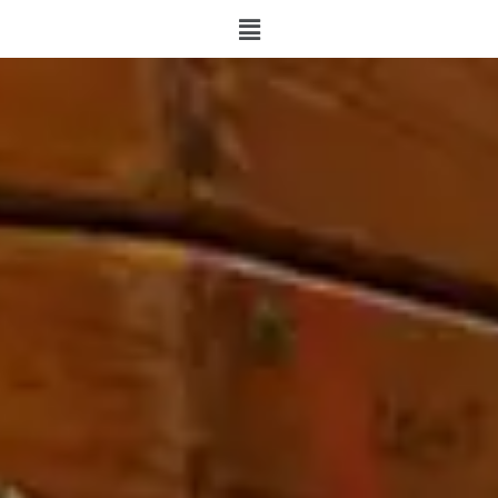
KJS NRW
Über uns
Kurse
Spiel & Sport
Musik & Kunst
Spezielle Kurse
Offene Angebote
Ferienwochen
Spiel und Sport
Musik und Kunst